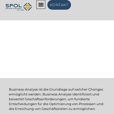
Zum
KONTAKT
Inhalt
springen
PROJEKTABWICKLUNG
Business Analyse
Business-Analyse
ist die Grundlage auf welcher
Changes
ermöglicht werden.
Business-Analyse identifiziert und
bewertet Gesch
ä
ftsanforderungen, um fundierte
Entscheidungen f
ü
r die Optimierung von Prozessen und
die Erreichung von Gesch
ä
ftszielen zu erm
ö
glichen
.