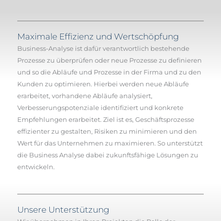
Maximale Effizienz und Wertschöpfung
Business-Analyse ist
dafür verantwortlich bestehende
Prozesse
zu überprüfen oder neue Prozesse zu definieren
und so
die Abläufe und Prozesse in der Firma und zu den
Kunden zu optimieren.
Hierbei werden
neue Abläufe
erarbeitet,
vorhandene Abl
ä
ufe analysiert,
Verbesserungspotenziale identifiziert und konkrete
Empfehlungen erarbeitet
.
Ziel ist es, Gesch
ä
ftsprozesse
effizienter zu gestalten, Risiken zu minimieren und den
Wert f
ü
r das Unternehmen zu maximieren. So unterst
ü
tzt
die Business Analyse dabei zukunftsf
ä
hige L
ö
sungen zu
entwickel
n.
Unsere Unterstützung