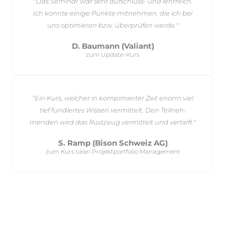
"Das Se­minar war sehr auf­schluss- und lehrreich.
Ich konnte ei­nige Punkte mit­nehmen, die ich bei
uns op­ti­mieren bzw. über­prüfen werde."
D. Baumann (Valiant)
zum Update-Kurs
"Ein Kurs, wel­cher in kom­pi­mierter Zeit enorm viel
tief fun­diertes Wissen vermittelt. Den Teil­neh­
menden wird das Rüst­zeug ver­mit­telt und vertieft."
S. Ramp (Bison Schweiz AG)
zum Kurs Lean Projektportfolio Management