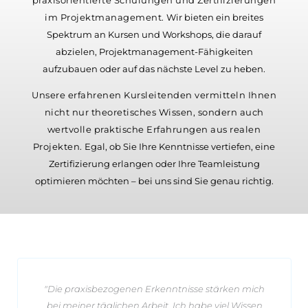
praxisorientierte Schulungen und Zertifizierungen
im Projektmanagement.
Wir bieten ein breites
Spektrum an Kursen und Workshops, die darauf
abzielen, Projektmanagement-Fähigkeiten
aufzubauen oder auf das nächste Level zu heben.
Unsere erfahrenen Kursleitenden vermitteln Ihnen
nicht nur theoretisches Wissen, sondern auch
wertvolle praktische Erfahrungen aus realen
Projekten.
Egal, ob Sie Ihre Kenntnisse vertiefen, eine
Zertifizierung erlangen oder Ihre Teamleistung
optimieren möchten – bei uns sind Sie genau richtig.
"Die pra­xis­be­zo­genen Er­kennt­nisse stärken mich
bei meiner täg­li­chen Arbeit. Ich habe viel Wissen