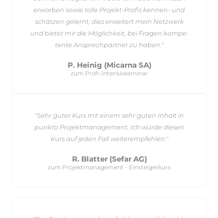
er­worben sowie tolle Pro­jekt-Profis kennen- und
schätzen ge­lernt, dies er­wei­tert mein Netz­werk
und bietet mir die Mög­lich­keit, bei Fragen kom­pe­
tente An­sprech­partner zu haben."
P. Heinig (Micarna SA)
zum Profi-Intensivseminar
"Sehr guter Kurs mit einem sehr guten In­halt in
punkto Projektmanagement. Ich würde diesen
Kurs auf jeden Fall weiterempfehlen."
R. Blatter (Sefar AG)
zum Projektmanagement - Einsteigerkurs