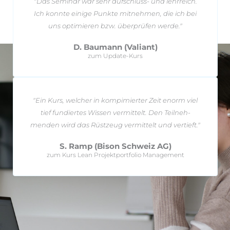
"Das Se­minar war sehr auf­schluss- und lehrreich.
Ich konnte ei­nige Punkte mit­nehmen, die ich bei
uns op­ti­mieren bzw. über­prüfen werde."
D. Baumann (Valiant)
zum Update-Kurs
"Ein Kurs, wel­cher in kom­pi­mierter Zeit enorm viel
tief fun­diertes Wissen vermittelt. Den Teil­neh­
menden wird das Rüst­zeug ver­mit­telt und vertieft."
S. Ramp (Bison Schweiz AG)
zum Kurs Lean Projektportfolio Management