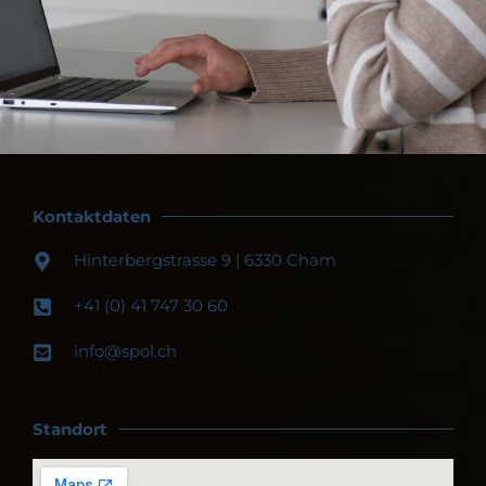
Kontaktdaten
Hinterbergstrasse 9 | 6330 Cham
+41 (0) 41 747 30 60
info@spol.ch​
Standort