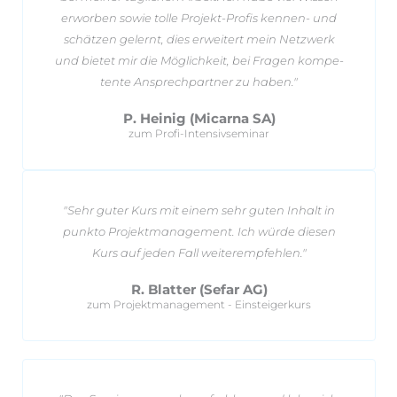
er­worben sowie tolle Pro­jekt-Profis kennen- und
schätzen ge­lernt, dies er­wei­tert mein Netz­werk
und bietet mir die Mög­lich­keit, bei Fragen kom­pe­
tente An­sprech­partner zu haben."
P. Heinig (Micarna SA)
zum Profi-Intensivseminar
"Sehr guter Kurs mit einem sehr guten In­halt in
punkto Projektmanagement. Ich würde diesen
Kurs auf jeden Fall weiterempfehlen."
R. Blatter (Sefar AG)
zum Projektmanagement - Einsteigerkurs