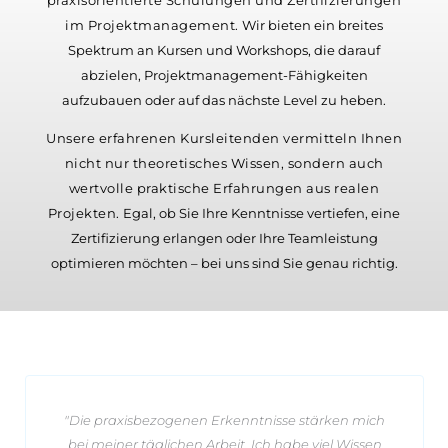
praxisorientierte Schulungen und Zertifizierungen
im Projektmanagement.
Wir bieten ein breites
Spektrum an Kursen und Workshops, die darauf
abzielen, Projektmanagement-Fähigkeiten
aufzubauen oder auf das nächste Level zu heben.
Unsere erfahrenen Kursleitenden vermitteln Ihnen
nicht nur theoretisches Wissen, sondern auch
wertvolle praktische Erfahrungen aus realen
Projekten.
Egal, ob Sie Ihre Kenntnisse vertiefen, eine
Zertifizierung erlangen oder Ihre Teamleistung
optimieren möchten – bei uns sind Sie genau richtig.
"Die pra­xis­be­zo­genen Er­kennt­nisse stärken mich
bei meiner täg­li­chen Arbeit. Ich habe viel Wissen