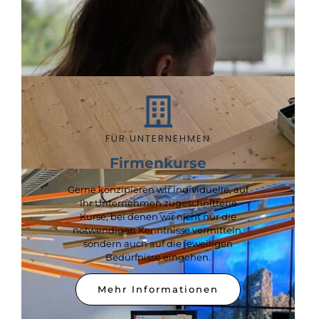
FÜR UNTERNEHMEN
Firmenkurse
Gerne konzipieren wir individuelle, auf
Ihr Unternehmen zugeschnittene
Kurse, bei denen wir nicht nur die
notwendigen Kenntnisse vermitteln,
sondern auch auf die jeweiligen
Bedürfnisse eingehen.
Mehr Informationen