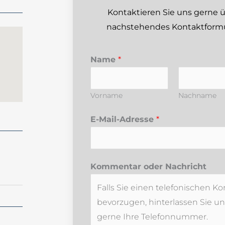
Kontaktieren Sie uns gerne 
nachstehendes Kontaktformu
Name
*
Vorname
Nachname
E-Mail-Adresse
*
o
Kommentar oder Nachricht
d
e
r
K